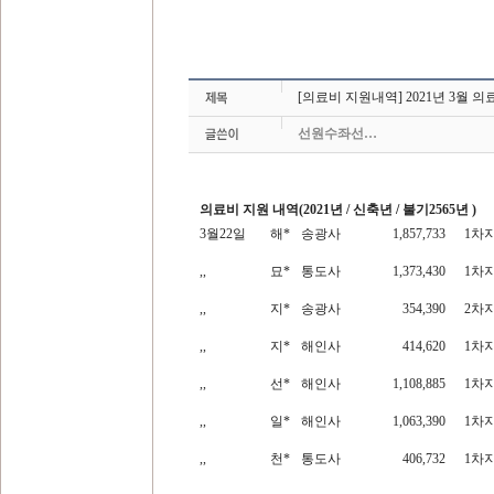
[의료비 지원내역] 2021년 3월 
선원수좌선…
의료비 지원 내역
(2021
년
/
신축년
/
불기
2565
년
)
3
월
22
일
해
*
송광사
1,857,733
1
차
,,
묘
*
통도사
1,373,430
1
차
,,
지
*
송광사
354,390
2
차
,,
지
*
해인사
414,620
1
차
,,
선
*
해인사
1,108,885
1
차
,,
일
*
해인사
1,063,390
1
차
,,
천
*
통도사
406,732
1
차