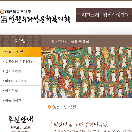
홈 > 지대방 >
생활 속 참선