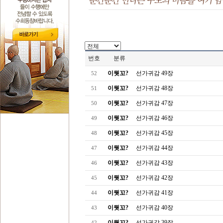
번호
분류
이뭣꼬?
선가귀감 49장
52
이뭣꼬?
선가귀감 48장
51
이뭣꼬?
선가귀감 47장
50
이뭣꼬?
선가귀감 46장
49
이뭣꼬?
선가귀감 45장
48
이뭣꼬?
선가귀감 44장
47
이뭣꼬?
선가귀감 43장
46
이뭣꼬?
선가귀감 42장
45
이뭣꼬?
선가귀감 41장
44
이뭣꼬?
선가귀감 40장
43
이뭣꼬?
선가귀감 39장
42