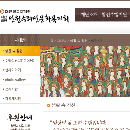
홈 > 지대방 >
생활 속 참선
> 이뭣꼬?