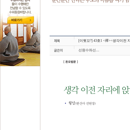
[이뭣꼬?] 43호1 <禪><생각이
선원수좌선…