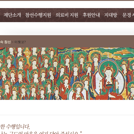
 속 참선
> 이뭣꼬?