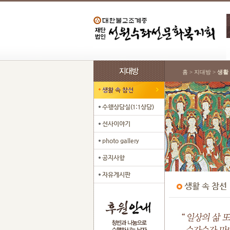
홈 > 지대방 >
생활