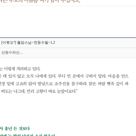
[이뭣꼬?] 월암스님<전등수필>1,2
선원수좌선…