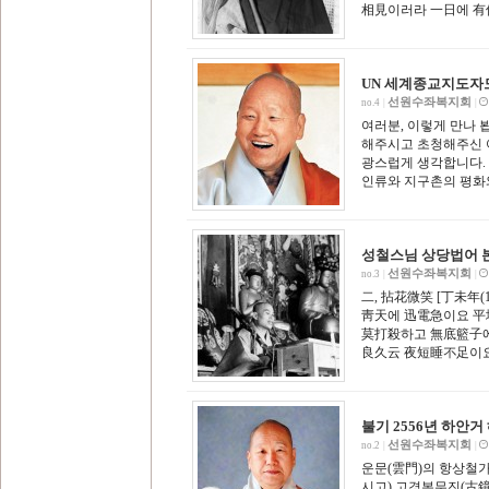
相見이러라 一日에 有
UN 세계종교지도자
선원수좌복지회
no.4
|
|
여러분, 이렇게 만나 
해주시고 초청해주신 여
광스럽게 생각합니다.
인류와 지구촌의 평화
성철스님 상당법어 본칙 
선원수좌복지회
no.3
|
|
二, 拈花微笑 [丁未年
靑天에 迅電急이요 平
莫打殺하고 無底籃子
良久云 夜短睡不足이
불기 2556년 하안거
선원수좌복지회
no.2
|
|
운문(雲門)의 항상철가
시고) 고경본무진(古鏡