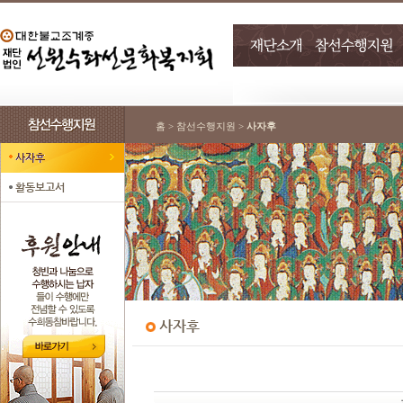
홈 > 참선수행지원 >
사자후