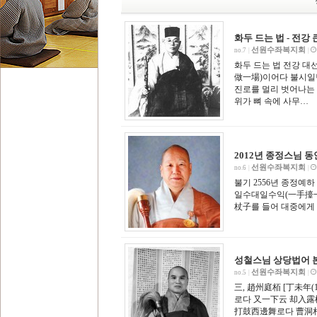
화두 드는 법 - 전강
선원수좌복지회
no.7
|
|
화두 드는 법 전강 
做一場)이어다 불시일
진로를 멀리 벗어나는 
위가 뼈 속에 사무…
2012년 종정스님 동
선원수좌복지회
no.6
|
|
불기 2556년 종정예하
일수대일수익(一手擡一
杖子를 들어 대중에게 보
성철스님 상당법어 본칙
선원수좌복지회
no.5
|
|
三, 趙州庭栢 [丁未年
로다 又一下云 却入露
打鼓西邊舞로다 曹洞相