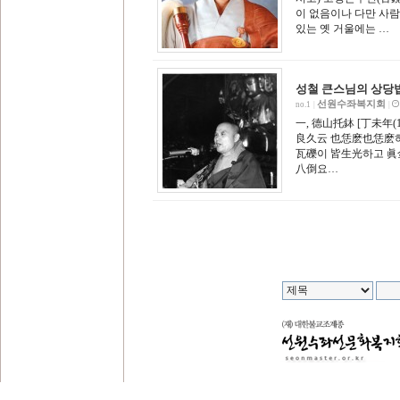
이 없음이나 다만 사람
있는 옛 거울에는 …
성철 큰스님의 상당법어
선원수좌복지회
no.1
|
|
一, 德山托鉢 [丁未年
良久云 也恁麽也恁麽
瓦礫이 皆生光하고 眞
八倒요…