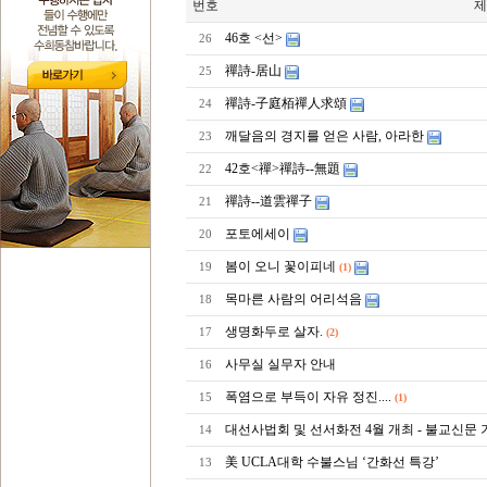
번호
제
46호 <선>
26
禪詩-居山
25
禪詩-子庭栢禪人求頌
24
깨달음의 경지를 얻은 사람, 아라한
23
42호<禪>禪詩--無題
22
禪詩--道雲禪子
21
포토에세이
20
봄이 오니 꽃이피네
19
(1)
목마른 사람의 어리석음
18
생명화두로 살자.
17
(2)
사무실 실무자 안내
16
폭염으로 부득이 자유 정진....
15
(1)
대선사법회 및 선서화전 4월 개최 - 불교신문 
14
美 UCLA대학 수불스님 ‘간화선 특강’
13