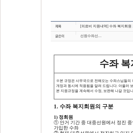
[의료비 지원내역] 수좌 복지회원 가입
선원수좌선…
수좌 복
※
본 규정은 사무국으로 전해오는 수좌스님들의
개정과 동시에
적용됨
을 알려 드립니다
.
아울러 
본 지원규정을 계속해서 수정
,
보완해 나갈 것입
1.
수좌 복지회원의 구분
1)
정회원
①
안거 기간 중 대중선원에서 정진 중
가입한 수좌