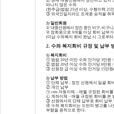
②
현재 대중선원에서 정진하고 있지 
떠나지 않은 수좌
(
한주급
(
법랍
25
년 이상
,
수행이력
25
③
외국인일지라도 조계종 승적을 취
2)
일반회원
①
대중선원에서 정진 중인 비구
,
비구니
②
정회원으로
9
개월 이상 회비 납부가
(
미납 수좌복지 회비 완납 시 그로부터
2.
수좌 복지회비 규정 및 납부 
1)
복지회비
①
법랍
20
년 미만 수좌 안거당
3
만원
/
②
법랍
20
년 이상 수좌 안거당
6
만원
/
③
선원장 급 이상 수좌 안거당
15
만원
2)
납부 방법
①
단체 납부
;
정진 선원에서 일괄 회
②
개인 납부
㉠
cms
자동이체
–
매월 규정된 회비
㉡
계좌이체
–
매월 규정된 회비를 본
③
선원에서의 단체 납부로 회비 납부 
④
수좌 복지회비는 도반의 병고를 나
부함을 원칙으로 한다
.