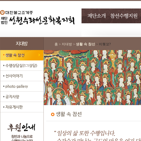
홈 > 지대방 >
생활 속 참선
> 이뭣꼬?