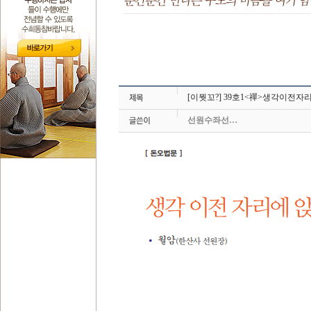
[이뭣꼬?] 39호1<禪>생각이전자
선원수좌선…