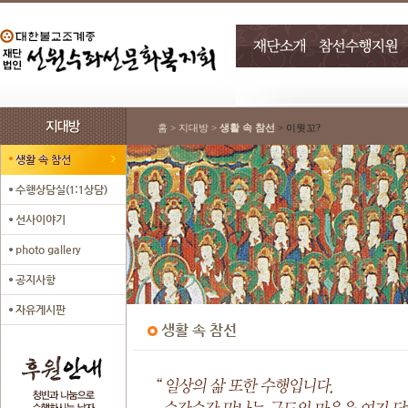
홈 > 지대방 >
생활 속 참선
> 이뭣꼬?