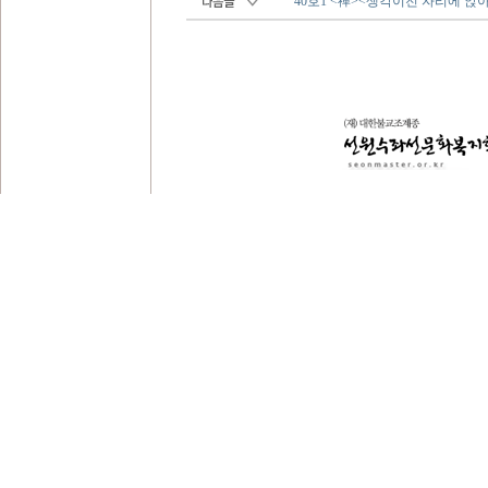
40호1 <禪><생각이전 자리에 