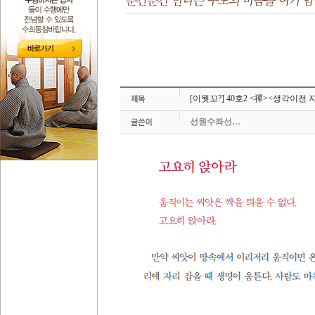
[이뭣꼬?] 40호2 <禪><생각이
선원수좌선…