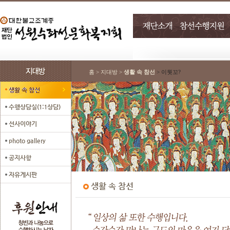
홈 > 지대방 >
생활 속 참선
> 이뭣꼬?