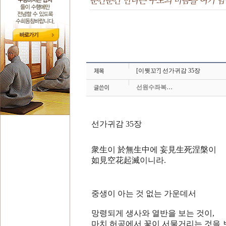
[이뭣꼬?] 선가귀감 35장
선원수좌복…
선가귀감 35장
衆生이 於無生中에 妄見生死涅槃이
如見空花起滅이니라.
중생이 아는 것 없는 가운데서
망령되게 생사와 열반을 보는 것이,
마치 허공에서 꽃이 서물거리는 것을 보