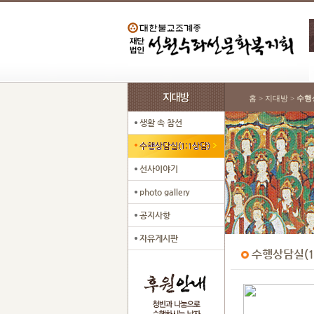
홈 > 지대방 >
수행