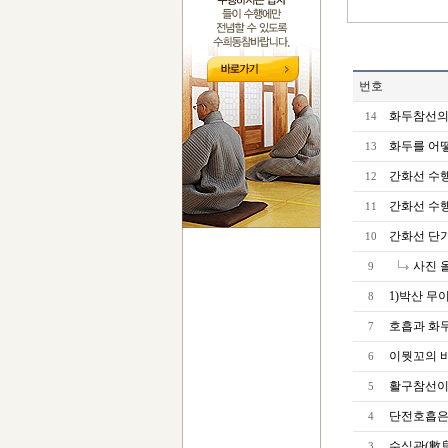
번호
화두참선의
14
화두를 어
13
간화선 수행을
12
간화선 수행을
11
간화선 단
10
사진 
9
1)박산 무
8
호흡과 화
7
이뭣꼬의 바
6
활구참선이
5
단전호흡은
4
수식관(數
3