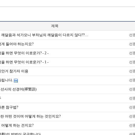
제목
 깨달음과 석가모니 부처님의 깨달음이 다르지 않다??…
선
떻게 들어야 하는지요?
선
 하면 무엇이 이로운가? - 2 -
선
 하면 무엇이 이로운가? - 1 -
선
기안거 참가자 이용
선
올립니다.
선
이선사의 선경어(禪警語)
선
두
선
른 참구법?
선
란 어떤 것이며 어떻게 하는 것인지요?
선
 어떻게 하는 건지요?
선
息觀)의 방법이 궁금합니다
선